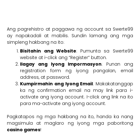
Swerte99
How to Register and Create an Account
Ang pagrehistro at paggawa ng account sa Swerte99
ay napakadali at mabilis. Sundin lamang ang mga
simpleng hakbang na ito:
Bisitahin ang Website
: Pumunta sa Swerte99
website at i-click ang “Register” button.
Ilagay ang Iyong Impormasyon
: Punan ang
registration form ng iyong pangalan, email
address, at password.
Kumpirmahin ang Iyong Email
: Makakatanggap
ka ng confirmation email na may link para i-
activate ang iyong account. I-click ang link na ito
para ma-activate ang iyong account.
Pagkatapos ng mga hakbang na ito, handa ka nang
magsimula at maglaro ng iyong mga paboritong
casino games
!
How to Make a Deposit and Start Playing