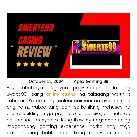
October 11, 2024
Apex Gaming 88
Hey, kababayan! Ngayon, pag-usapan natin ang
Swerte99, isang
na talagang worth it
online casino
subukan. Sa dami ng
online casinos
na available, ito
ang namumukod-tangi dahil sa kanilang mahusay na
brand building, mga promotional policies, at matatag
na transaction system. Kung ikaw ay naghahanap ng
magandang gaming experience, narito ang mga
dahilan kung bakit dapat kang mag-sign up sa