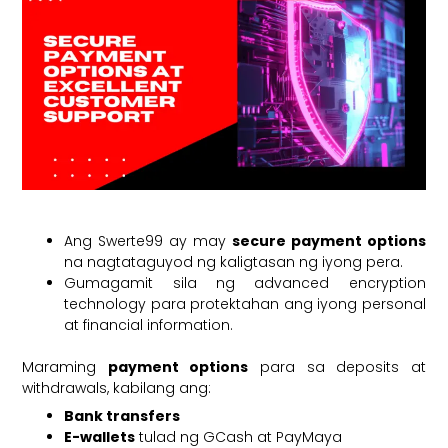
Secure Payment Options
Ang Swerte99 ay may
secure payment options
na nagtataguyod ng kaligtasan ng iyong pera.
Gumagamit sila ng advanced encryption
technology para protektahan ang iyong personal
at financial information.
Maraming
payment options
para sa deposits at
withdrawals, kabilang ang:
Bank transfers
E-wallets
tulad ng GCash at PayMaya