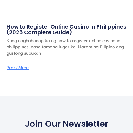
How to Register Online Casino in Philippines
(2026 Complete Guide)
Kung naghahanap ka ng how to register online casino in
philippines, nasa tamang lugar ka. Maraming Pilipino ang
gustong subukan
Read More
Join Our Newsletter
Full