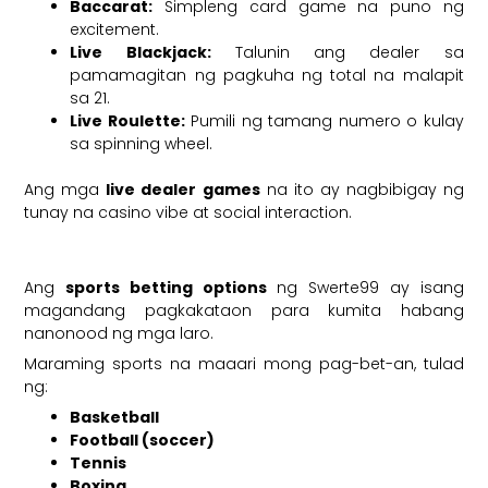
Baccarat:
Simpleng card game na puno ng
excitement.
Live Blackjack:
Talunin ang dealer sa
pamamagitan ng pagkuha ng total na malapit
sa 21.
Live Roulette:
Pumili ng tamang numero o kulay
sa spinning wheel.
Ang mga
live dealer games
na ito ay nagbibigay ng
tunay na casino vibe at social interaction.
Sports Betting
Ang
sports betting options
ng Swerte99 ay isang
magandang pagkakataon para kumita habang
nanonood ng mga laro.
Maraming sports na maaari mong pag-bet-an, tulad
ng:
Basketball
Football (soccer)
Tennis
Boxing