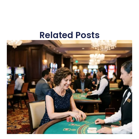
Related Posts