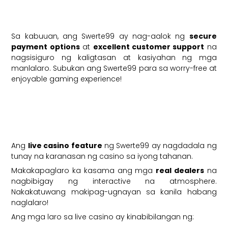
Overall
Sa kabuuan, ang Swerte99 ay nag-aalok ng
secure
payment options
at
excellent customer support
na
nagsisiguro ng kaligtasan at kasiyahan ng mga
manlalaro. Subukan ang Swerte99 para sa worry-free at
enjoyable gaming experience!
Live Casino at Sports
Betting
Live Casino
Ang
live casino feature
ng Swerte99 ay nagdadala ng
tunay na karanasan ng casino sa iyong tahanan.
Makakapaglaro ka kasama ang mga
real dealers
na
nagbibigay ng interactive na atmosphere.
Nakakatuwang makipag-ugnayan sa kanila habang
naglalaro!
Ang mga laro sa live casino ay kinabibilangan ng: