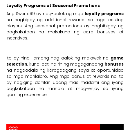
Loyalty Programs at Seasonal Promotions
Ang Swerte99 ay nag-aalok ng mga
loyalty programs
na nagbigay ng additional rewards sa mga existing
players. Ang seasonal promotions ay nagbibigay ng
pagkakataon na makakuha ng extra bonuses at
incentives.
Overall
Ito ay hindi lamang nag-aalok ng malawak na
game
selection
, kundi pati na rin ng magagandang
bonuses
na nagdadala ng karagdagang saya at oportunidad
sa mga manlalaro. Ang mga bonus at rewards na ito
ay nagiging dahilan upang mas madami ang iyong
pagkakataon na manalo at mag-enjoy sa iyong
gaming experience!
Secure Payment
Options at Excellent
Customer Support