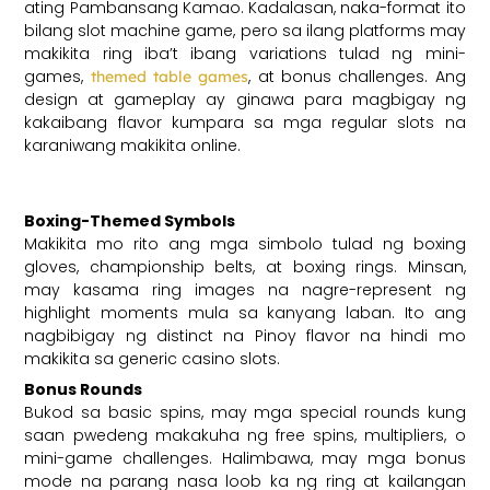
ating Pambansang Kamao. Kadalasan, naka-format ito
bilang slot machine game, pero sa ilang platforms may
makikita ring iba’t ibang variations tulad ng mini-
games,
, at bonus challenges. Ang
themed table games
design at gameplay ay ginawa para magbigay ng
kakaibang flavor kumpara sa mga regular slots na
karaniwang makikita online.
Mga Karaniwang Features ng Laro:
Boxing-Themed Symbols
Makikita mo rito ang mga simbolo tulad ng boxing
gloves, championship belts, at boxing rings. Minsan,
may kasama ring images na nagre-represent ng
highlight moments mula sa kanyang laban. Ito ang
nagbibigay ng distinct na Pinoy flavor na hindi mo
makikita sa generic casino slots.
Bonus Rounds
Bukod sa basic spins, may mga special rounds kung
saan pwedeng makakuha ng free spins, multipliers, o
mini-game challenges. Halimbawa, may mga bonus
mode na parang nasa loob ka ng ring at kailangan