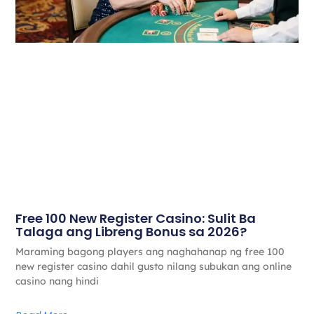
Free 100 New Register Casino: Sulit Ba
Talaga ang Libreng Bonus sa 2026?
Maraming bagong players ang naghahanap ng free 100
new register casino dahil gusto nilang subukan ang online
casino nang hindi