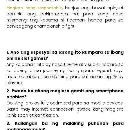
, i-enjoy ang bawat spin, at
Maglaro nang responsable
damhin ang pakiramdam na para kang nasa
mismong ring kasama si Pacman—handa para sa
panibagong championship fight.
Frequently Asked
Questions (FAQs)
1. Ano ang espesyal sa larong ito kumpara sa ibang
online slot games?
Ang kaibahan nito ay nasa theme at visuals. Inspired ito
sa boxing at sa journey ng isang sports legend, kaya
mas relatable at entertaining para sa maraming Pinoy
players.
2. Pwede ba akong maglaro gamit ang smartphone
o tablet?
Oo. Ang laro ay fully optimized para sa mobile devices.
Basta may internet connection, pwede kang maglaro
kahit saan at kahit kailan.
3. Kailangan ba ng malaking puhunan para
makapagsimula?