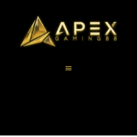
Skip
to
content