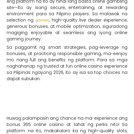
Ang platform na ito ay hindi lang basta online gambling
site—ito ay isang secure, entertaining, at rewarding
environment para sa Filipino players. Sa malawak na
selection ng
, high-quality live dealer experience,
games
generous bonuses, at mobile optimization, siguradong
magiging enjoyable at seamless ang iyong online
gaming journey.
Sa paggamit ng smart strategies, pag-leverage ng
bonuses, at practicing responsible gaming, ma-eenjoy
mo nang full ang benefits ng platform. Para sa mga
naghahanap ng trusted at fun online casino experience
sa Pilipinas ngayong 2026, ito ay isa sa top choices na
dapat subukan.
Ready to Start
Winning? Join Bonus
365 Online Casino
Today!
Huwag palampasin ang chance na ma-experience ang
bonus 365 online casino at lahat ng perks nito! Sa
platform na ito, makakalaro ka ng high-quality slots,