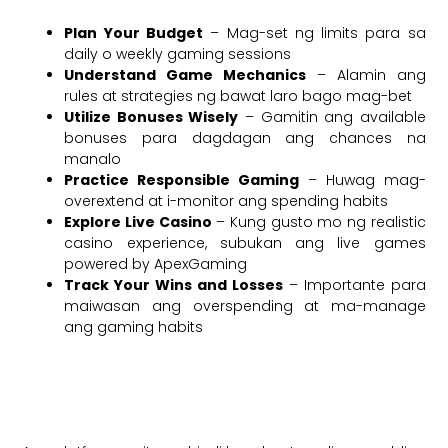
Plan Your Budget
– Mag-set ng limits para sa
daily o weekly gaming sessions
Understand Game Mechanics
– Alamin ang
rules at strategies ng bawat laro bago mag-bet
Utilize Bonuses Wisely
– Gamitin ang available
bonuses para dagdagan ang chances na
manalo
Practice Responsible Gaming
– Huwag mag-
overextend at i-monitor ang spending habits
Explore Live Casino
– Kung gusto mo ng realistic
casino experience, subukan ang live games
powered by ApexGaming
Track Your Wins and Losses
– Importante para
maiwasan ang overspending at ma-manage
ang gaming habits
Your Ultimate Safe and
Fun Online Casino
Experience