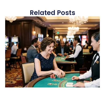
Related Posts