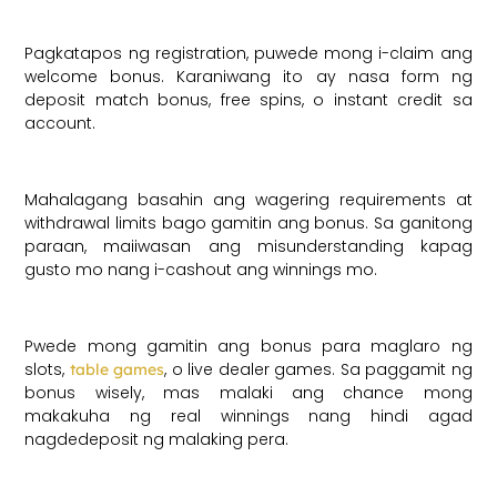
2. Claim Your Welcome Bonus
Pagkatapos ng registration, puwede mong i-claim ang
welcome bonus. Karaniwang ito ay nasa form ng
deposit match bonus, free spins, o instant credit sa
account.
3. Basahin ang Terms and Conditions
Mahalagang basahin ang wagering requirements at
withdrawal limits bago gamitin ang bonus. Sa ganitong
paraan, maiiwasan ang misunderstanding kapag
gusto mo nang i-cashout ang winnings mo.
4. Leverage Bonuses sa Laro
Pwede mong gamitin ang bonus para maglaro ng
slots,
, o live dealer games. Sa paggamit ng
table games
bonus wisely, mas malaki ang chance mong
makakuha ng real winnings nang hindi agad
nagdedeposit ng malaking pera.
5. Practice Responsible Gaming