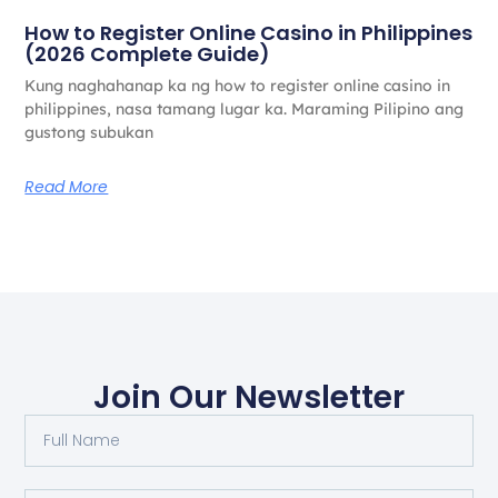
How to Register Online Casino in Philippines
(2026 Complete Guide)
Kung naghahanap ka ng how to register online casino in
philippines, nasa tamang lugar ka. Maraming Pilipino ang
gustong subukan
Read More
Join Our Newsletter
Full
Name