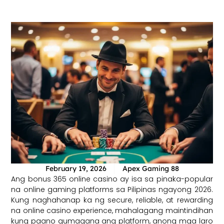
February 19, 2026
Apex Gaming 88
Ang bonus 365 online casino ay isa sa pinaka-popular
na online gaming platforms sa Pilipinas ngayong 2026.
Kung naghahanap ka ng secure, reliable, at rewarding
na online casino experience, mahalagang maintindihan
kung paano gumagana ang platform, anong mga laro