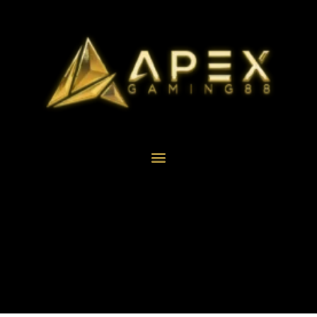
Skip
to
content