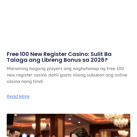
Free 100 New Register Casino: Sulit Ba
Talaga ang Libreng Bonus sa 2026?
Maraming bagong players ang naghahanap ng free 100
new register casino dahil gusto nilang subukan ang online
casino nang hindi
Read More