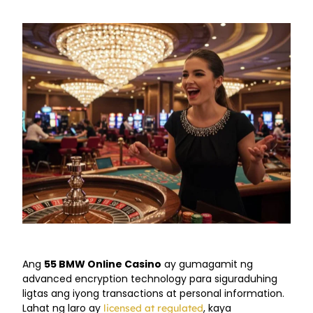
Casino?
1. Secure at Legitimate
Ang
55 BMW Online Casino
ay gumagamit ng
advanced encryption technology para siguraduhing
ligtas ang iyong transactions at personal information.
Lahat ng laro ay
, kaya
licensed at regulated