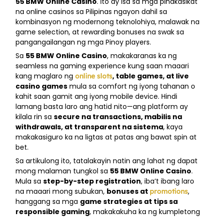
55 BMW Online Casino
. Ito ay isa sa mga pinakasikat
na online casinos sa Pilipinas ngayon dahil sa
kombinasyon ng modernong teknolohiya, malawak na
game selection, at rewarding bonuses na swak sa
pangangailangan ng mga Pinoy players.
Sa
55 BMW Online Casino
, makakaranas ka ng
seamless na gaming experience kung saan maaari
kang maglaro ng
, table games, at live
online slots
casino games
mula sa comfort ng iyong tahanan o
kahit saan gamit ang iyong mobile device. Hindi
lamang basta laro ang hatid nito—ang platform ay
kilala rin sa
secure na transactions, mabilis na
withdrawals, at transparent na sistema
, kaya
makakasiguro ka na ligtas at patas ang bawat spin at
bet.
Sa artikulong ito, tatalakayin natin ang lahat ng dapat
mong malaman tungkol sa
55 BMW Online Casino
.
Mula sa
step-by-step registration
, iba’t ibang laro
na maaari mong subukan,
bonuses at
,
promotions
hanggang sa mga
game strategies at tips sa
responsible gaming
, makakakuha ka ng kumpletong