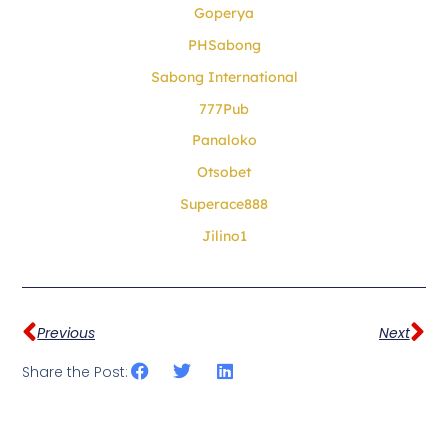
Goperya
PHSabong
Sabong International
777Pub
Panaloko
Otsobet
Superace888
Jilino1
Prev
Ne
Previous
Next
Share the Post: