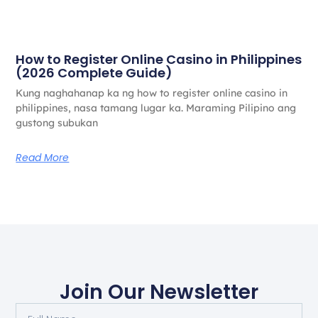
How to Register Online Casino in Philippines
(2026 Complete Guide)
Kung naghahanap ka ng how to register online casino in
philippines, nasa tamang lugar ka. Maraming Pilipino ang
gustong subukan
Read More
Join Our Newsletter
Full