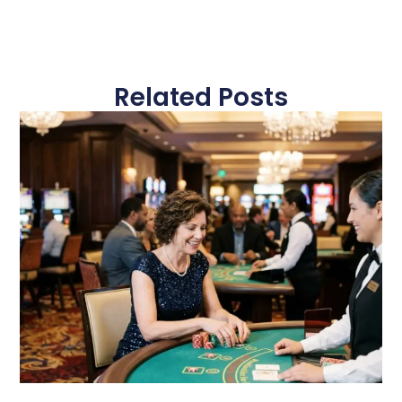
Related Posts