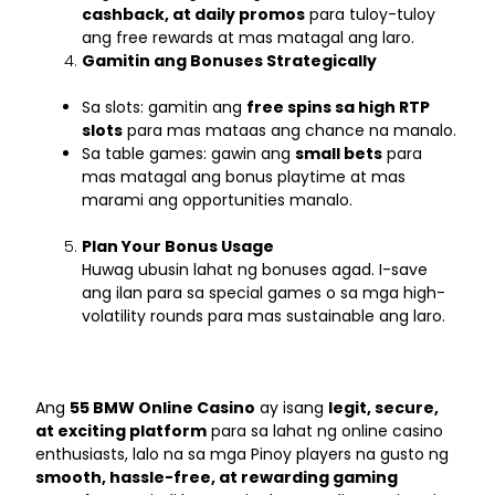
cashback, at daily promos
para tuloy-tuloy
ang free rewards at mas matagal ang laro.
Gamitin ang Bonuses Strategically
Sa slots: gamitin ang
free spins sa high RTP
slots
para mas mataas ang chance na manalo.
Sa table games: gawin ang
small bets
para
mas matagal ang bonus playtime at mas
marami ang opportunities manalo.
Plan Your Bonus Usage
Huwag ubusin lahat ng bonuses agad. I-save
ang ilan para sa special games o sa mga high-
volatility rounds para mas sustainable ang laro.
Wrapping It Up
Ang
55 BMW Online Casino
ay isang
legit, secure,
at exciting platform
para sa lahat ng online casino
enthusiasts, lalo na sa mga Pinoy players na gusto ng
smooth, hassle-free, at rewarding gaming