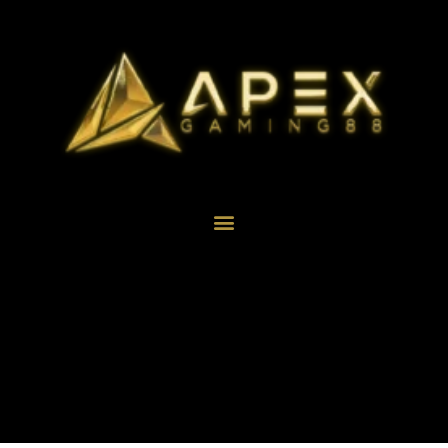
Skip
to
content