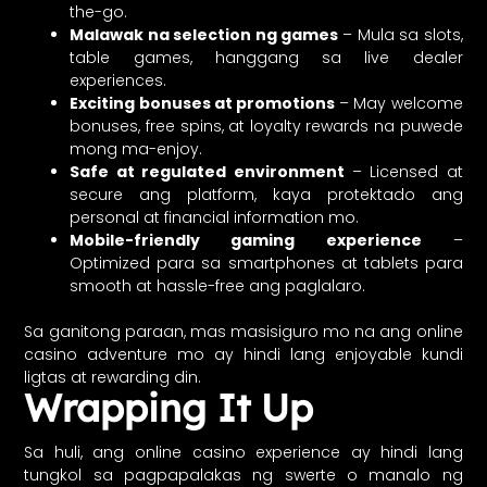
the-go.
Malawak na selection ng games
– Mula sa slots,
table games, hanggang sa live dealer
experiences.
Exciting bonuses at promotions
– May welcome
bonuses, free spins, at loyalty rewards na puwede
mong ma-enjoy.
Safe at regulated environment
– Licensed at
secure ang platform, kaya protektado ang
personal at financial information mo.
Mobile-friendly gaming experience
–
Optimized para sa smartphones at tablets para
smooth at hassle-free ang paglalaro.
Sa ganitong paraan, mas masisiguro mo na ang online
casino adventure mo ay hindi lang enjoyable kundi
ligtas at rewarding din.
Wrapping It Up
Sa huli, ang online casino experience ay hindi lang
tungkol sa pagpapalakas ng swerte o manalo ng