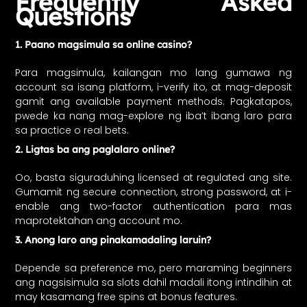
Frequently Asked
Questions
1. Paano magsimula sa online casino?
Para magsimula, kailangan mo lang gumawa ng
account sa isang platform, i-verify ito, at mag-deposit
gamit ang available payment methods. Pagkatapos,
pwede ka nang mag-explore ng iba’t ibang laro para
sa practice o real bets.
2. Ligtas ba ang paglalaro online?
Oo, basta siguraduhing licensed at regulated ang site.
Gumamit ng secure connection, strong password, at i-
enable ang two-factor authentication para mas
maprotektahan ang account mo.
3. Anong laro ang pinakamadaling laruin?
Depende sa preference mo, pero maraming beginners
ang nagsisimula sa slots dahil madali itong intindihin at
may kasamang free spins at bonus features.