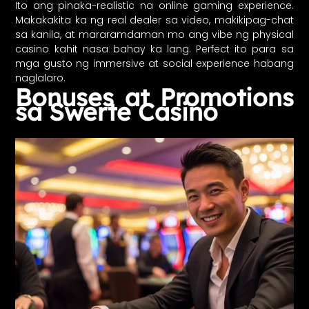
Ito ang pinaka-realistic na online gaming experience.
Makakakita ka ng real dealer sa video, makikipag-chat
sa kanila, at mararamdaman mo ang vibe ng physical
casino kahit nasa bahay ka lang. Perfect ito para sa
mga gusto ng immersive at social experience habang
naglalaro.
Bonuses at Promotions
sa Swerte Casino