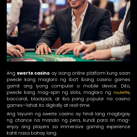
Ang
swerte casino
ay isang online platform kung saan
pwede kang maglaro ng iba’t ibang casino games
gamit ang iyong computer o mobile device. Dito,
pwede kang mag-spin ng slots, maglaro ng
,
roulette
baccarat, blackjack, at iba pang popular na casino
games—lahat ito digitally at real-time.
Ang layunin ng swerte casino ay hindi lang magbigay
ng chance na manalo ng pera, kundi para rin mag-
enjoy ang players sa immersive gaming experience
kahit nasa bahay lang.