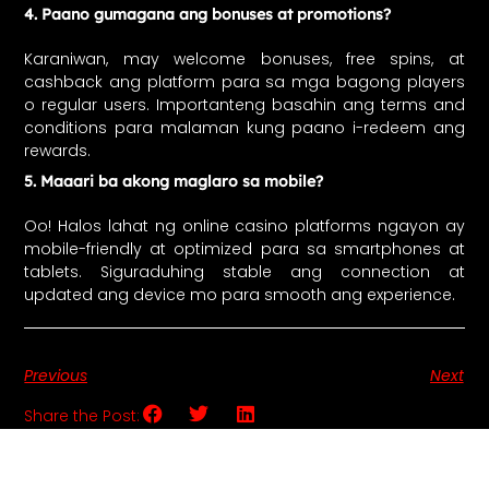
4. Paano gumagana ang bonuses at promotions?
Karaniwan, may welcome bonuses, free spins, at
cashback ang platform para sa mga bagong players
o regular users. Importanteng basahin ang terms and
conditions para malaman kung paano i-redeem ang
rewards.
5. Maaari ba akong maglaro sa mobile?
Oo! Halos lahat ng online casino platforms ngayon ay
mobile-friendly at optimized para sa smartphones at
tablets. Siguraduhing stable ang connection at
updated ang device mo para smooth ang experience.
Previous
Next
Share the Post: