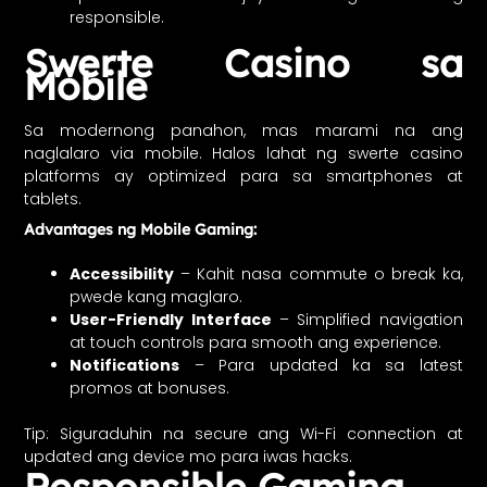
responsible.
Swerte Casino sa
Mobile
Sa modernong panahon, mas marami na ang
naglalaro via mobile. Halos lahat ng swerte casino
platforms ay optimized para sa smartphones at
tablets.
Advantages ng Mobile Gaming:
Accessibility
– Kahit nasa commute o break ka,
pwede kang maglaro.
User-Friendly Interface
– Simplified navigation
at touch controls para smooth ang experience.
Notifications
– Para updated ka sa latest
promos at bonuses.
Tip: Siguraduhin na secure ang Wi-Fi connection at
updated ang device mo para iwas hacks.
Responsible Gaming