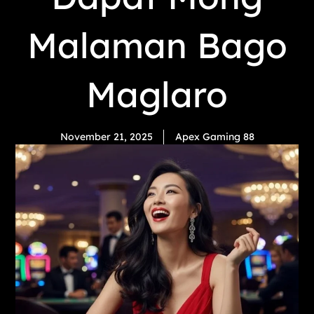
Malaman Bago
Maglaro
November 21, 2025
Apex Gaming 88