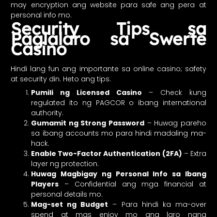
may encryption ang website para safe ang pera at
personal info mo.
Security Tips sa
Paglalaro sa Swerte
Casino
Hindi lang fun ang importante sa online casino; safety
at security din. Heto ang tips:
Pumili ng Licensed Casino
– Check kung
regulated ito ng PAGCOR o ibang international
authority.
Gumamit ng Strong Password
– Huwag pareho
sa ibang accounts mo para hindi madaling ma-
hack.
Enable Two-Factor Authentication (2FA)
– Extra
layer ng protection.
Huwag Magbigay ng Personal Info sa Ibang
Players
– Confidential ang mga financial at
personal details mo.
Mag-set ng Budget
– Para hindi ka ma-over
spend at mas enjoy mo ang laro nang