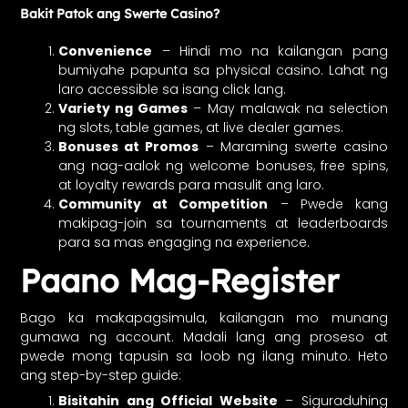
Bakit Patok ang Swerte Casino?
Convenience
– Hindi mo na kailangan pang
bumiyahe papunta sa physical casino. Lahat ng
laro accessible sa isang click lang.
Variety ng Games
– May malawak na selection
ng slots, table games, at live dealer games.
Bonuses at Promos
– Maraming swerte casino
ang nag-aalok ng welcome bonuses, free spins,
at loyalty rewards para masulit ang laro.
Community at Competition
– Pwede kang
makipag-join sa tournaments at leaderboards
para sa mas engaging na experience.
Paano Mag-Register
Bago ka makapagsimula, kailangan mo munang
gumawa ng account. Madali lang ang proseso at
pwede mong tapusin sa loob ng ilang minuto. Heto
ang step-by-step guide:
Bisitahin ang Official Website
– Siguraduhing