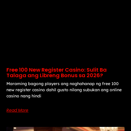
Free 100 New Register Casino: Sulit Ba
Talaga ang Libreng Bonus sa 2026?
Maraming bagong players ang naghahanap ng free 100
new register casino dahil gusto nilang subukan ang online
casino nang hindi
Read More