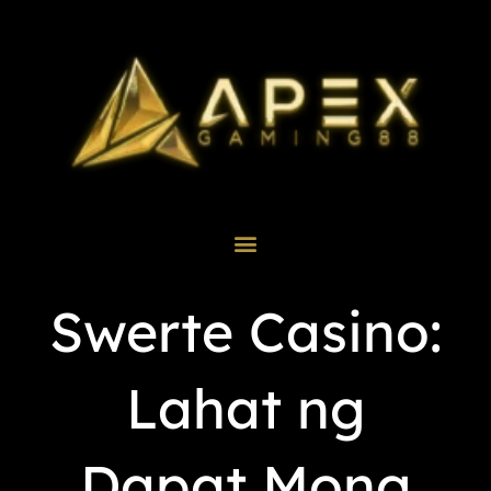
Skip
to
content
Swerte Casino:
Lahat ng
Dapat Mong