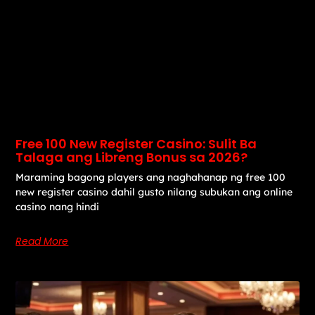
Free 100 New Register Casino: Sulit Ba
Talaga ang Libreng Bonus sa 2026?
Maraming bagong players ang naghahanap ng free 100
new register casino dahil gusto nilang subukan ang online
casino nang hindi
Read More