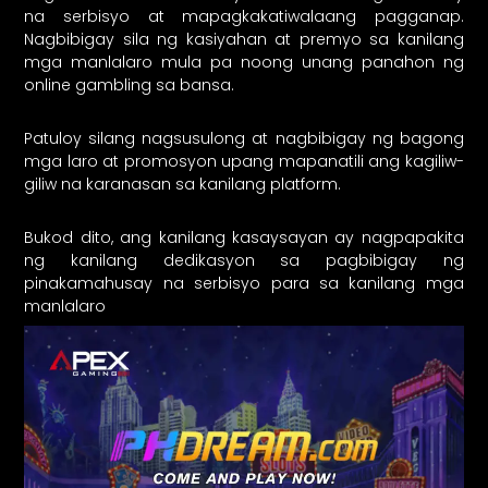
na serbisyo at mapagkakatiwalaang pagganap.
Nagbibigay sila ng kasiyahan at premyo sa kanilang
mga manlalaro mula pa noong unang panahon ng
online gambling sa bansa.
Patuloy silang nagsusulong at nagbibigay ng bagong
mga laro at promosyon upang mapanatili ang kagiliw-
giliw na karanasan sa kanilang platform.
Bukod dito, ang kanilang kasaysayan ay nagpapakita
ng kanilang dedikasyon sa pagbibigay ng
pinakamahusay na serbisyo para sa kanilang mga
manlalaro