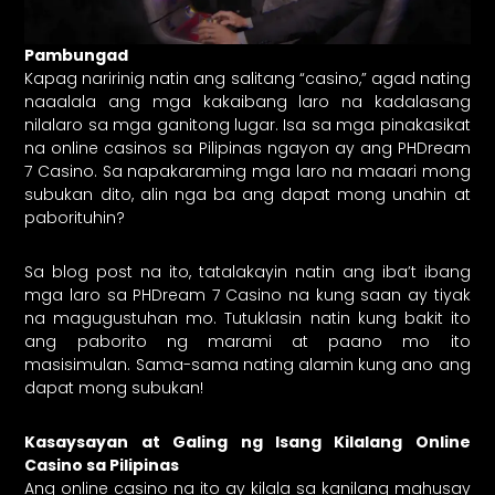
Pambungad
Kapag naririnig natin ang salitang “casino,” agad nating
naaalala ang mga kakaibang laro na kadalasang
nilalaro sa mga ganitong lugar. Isa sa mga pinakasikat
na online casinos sa Pilipinas ngayon ay ang PHDream
7 Casino. Sa napakaraming mga laro na maaari mong
subukan dito, alin nga ba ang dapat mong unahin at
paborituhin?
Sa blog post na ito, tatalakayin natin ang iba’t ibang
mga laro sa PHDream 7 Casino na kung saan ay tiyak
na magugustuhan mo. Tutuklasin natin kung bakit ito
ang paborito ng marami at paano mo ito
masisimulan. Sama-sama nating alamin kung ano ang
dapat mong subukan!
Kasaysayan at Galing ng Isang Kilalang Online
Casino sa Pilipinas
Ang online casino na ito ay kilala sa kanilang mahusay