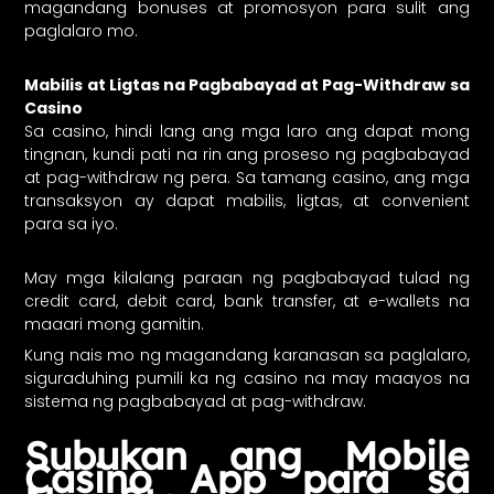
magandang bonuses at promosyon para sulit ang
paglalaro mo.
Mabilis at Ligtas na Pagbabayad at Pag-Withdraw sa
Casino
Sa casino, hindi lang ang mga laro ang dapat mong
tingnan, kundi pati na rin ang proseso ng pagbabayad
at pag-withdraw ng pera. Sa tamang casino, ang mga
transaksyon ay dapat mabilis, ligtas, at convenient
para sa iyo.
May mga kilalang paraan ng pagbabayad tulad ng
credit card, debit card, bank transfer, at e-wallets na
maaari mong gamitin.
Kung nais mo ng magandang karanasan sa paglalaro,
siguraduhing pumili ka ng casino na may maayos na
sistema ng pagbabayad at pag-withdraw.
Subukan ang Mobile
Casino App para sa