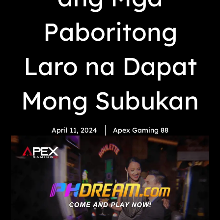
Paboritong
Laro na Dapat
Mong Subukan
April 11, 2024
Apex Gaming 88