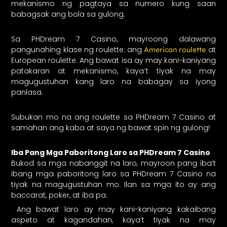
mekanismo ng pagtaya sa numero kung saan
babagsak ang bola sa gulong.
Sa PHDream 7 Casino, mayroong dalawang
pangunahing klase ng roulette: ang
at
American roulette
European roulette. Ang bawat isa ay may kani-kaniyang
patakaran at mekanismo, kaya’t tiyak na may
magugustuhan kang laro na babagay sa iyong
panlasa.
Subukan mo na ang roulette sa PHDream 7 Casino at
samahan ang kaba at saya ng bawat spin ng gulong!
Iba Pang Mga Paboritong Laro sa PHDream 7 Casino
Bukod sa mga nabanggit na laro, mayroon pang iba’t
ibang mga paboritong laro sa PHDream 7 Casino na
tiyak na magugustuhan mo. Ilan sa mga ito ay ang
baccarat, poker, at iba pa.
Ang bawat laro ay may kani-kaniyang kakaibang
aspeto at kagandahan, kaya’t tiyak na may