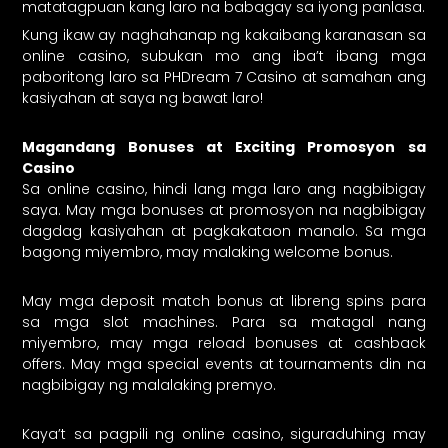
matatagpuan kang laro na babagay sa iyong panlasa.
Kung ikaw ay naghahanap ng kakaibang karanasan sa
online casino, subukan mo ang iba’t ibang mga
paboritong laro sa PHDream 7 Casino at samahan ang
kasiyahan at saya ng bawat laro!
Magandang Bonuses at Exciting Promosyon sa
Casino
Sa online casino, hindi lang mga laro ang nagbibigay
saya. May mga bonuses at promosyon na nagbibigay
dagdag kasiyahan at pagkakataon manalo. Sa mga
bagong miyembro, may malaking welcome bonus.
May mga deposit match bonus at libreng spins para
sa mga slot machines. Para sa matagal nang
miyembro, may mga reload bonuses at cashback
offers. May mga special events at tournaments din na
nagbibigay ng malalaking premyo.
Kaya’t sa pagpili ng online casino, siguraduhing may