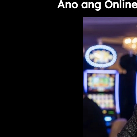
Ano ang Online