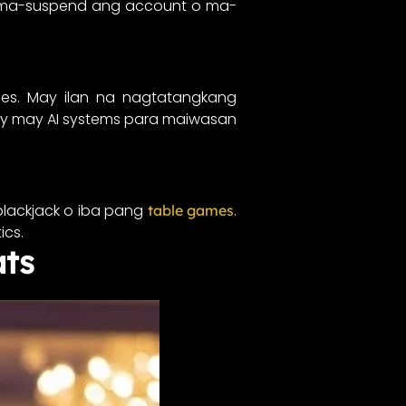
ng ma-suspend ang account o ma-
es. May ilan na nagtatangkang
 ay may AI systems para maiwasan
lackjack o iba pang
.
table games
ics.
ats