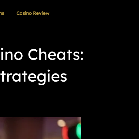
ns
Casino Review
ino Cheats:
trategies