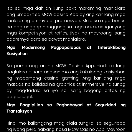
Isa sa mga dahilan kung bakit maraming manlalaro
ang umaakit sa MCW Casino App ay ang kanilang mga
malalaking premyo at promosyon. Mula sa mga bonus
na pagtanggap hanggang sa mga nakakaenganyong
mga kompetisyon at raffles, tiyak na mayroong isang
papremyo para sa bawat manlalaro.
Mga Modernong Pagpapalabas at Interaktibong
Kasiyahan
Sa pamamagitan ng MCW Casino App, hindi ka lang
naglalaro – nararanasan mo ang kakaibang kasiyahan
ng modernong casino gaming. Ang kanilang mga
mataas na kalidad na graphics at immersive na tunog
ay magdadala sa iyo sa isang bagong antas ng
pagsusugal.
Mga Pagpipilian sa Pagbabayad at Seguridad ng
Transaksyon
Hindi mo kailangang mag-alala tungkol sa seguridad
ng iyong pera habang nasa MCW Casino App. Mayroon