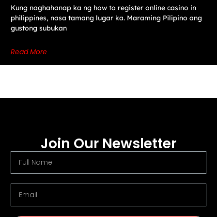
Kung naghahanap ka ng how to register online casino in
philippines, nasa tamang lugar ka. Maraming Pilipino ang
gustong subukan
Read More
Join Our Newsletter
Full
Name
Email