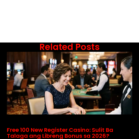
Related Posts
Free 100 New Register Casino: Sulit Ba
Talaga ang Libreng Bonus sa 2026?