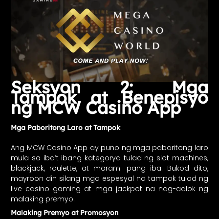
Seksyon 2: Mga
Tampok at Benepisyo
ng MCW Casino App
Mga Paboritong Laro at Tampok
Ang MCW Casino App ay puno ng mga paboritong laro
mula sa iba’t ibang kategorya tulad ng slot machines,
blackjack, roulette, at marami pang iba. Bukod dito,
mayroon din silang mga espesyal na tampok tulad ng
live casino gaming at mga jackpot na nag-aalok ng
malaking premyo.
Malaking Premyo at Promosyon