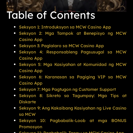
Table of Contents
Seksyon 1: Introduksyon sa MCW Casino App
Seksyon 2: Mga Tampok at Benepisyo ng MCW
Casino App
Seksyon 3: Paglalaro sa MCW Casino App
Seksyon 4: Responsableng Pagsusugal sa MCW
Casino App
Seksyon 5: Mga Kasiyahan at Komunidad ng MCW
Casino App
Seksyon 6: Karanasan sa Pagiging VIP sa MCW
Casino App
Seksyon 7: Mga Pagtugon ng Customer Support
Seksyon 8: Sikreto sa Tagumpay: Mga Tips at
Diskarte
Seksyon 9: Ang Kakaibang Kasiyahan ng Live Casino
sa MCW
Seksyon 10: Pagbabalik-Loob at mga BONUS
Promosyon
Seksyon 11: Pagbabalik-Tanaw sa MCW Casino App