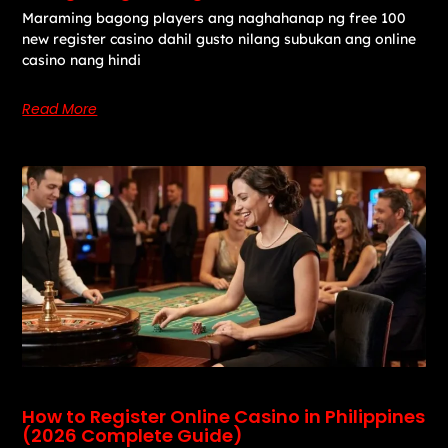
Maraming bagong players ang naghahanap ng free 100
new register casino dahil gusto nilang subukan ang online
casino nang hindi
Read More
How to Register Online Casino in Philippines
(2026 Complete Guide)