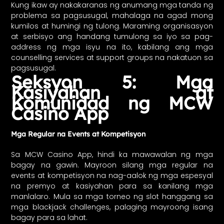
Kung ikaw ay nakakaranas ng anumang mga tanda ng
problema sa pagsusugal, mahalaga na agad mong
kumilos at humingi ng tulong. Maraming organisasyon
at serbisyo ang handang tumulong sa iyo sa pag-
address ng mga isyu na ito, kabilang ang mga
counselling services at support groups na nakatuon sa
pagsusugal.
Seksyon 5: Mga
Kasiyahan at
Komunidad ng MCW
Casino App
Mga Regular na Events at Kompetisyon
Sa MCW Casino App, hindi ka mawawalan ng mga
bagay na gawin. Mayroon silang mga regular na
events at kompetisyon na nag-aalok ng mga espesyal
na premyo at kasiyahan para sa kanilang mga
manlalaro. Mula sa mga torneo ng slot hanggang sa
mga blackjack challenges, palaging mayroong isang
bagay para sa lahat.