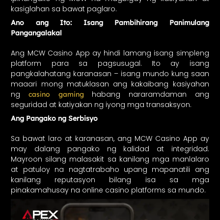
kasiglahan sa bawat paglaro.
Ano ang Ito: Isang Pambihirang Panimulang
Pangangalakal
Ang MCW Casino App ay hindi lamang isang simpleng
platform para sa pagsusugal. Ito ay isang
pangkalahatang karanasan – isang mundo kung saan
maaari mong matuklasan ang kakaibang kasiyahan
ng
habang nararamdaman ang
casino gaming
seguridad at katiyakan ng iyong mga transaksyon.
Ang Pangako ng Serbisyo
Sa bawat laro at karanasan, ang MCW Casino App ay
may dalang pangako ng kalidad at integridad.
Mayroon silang malasakit sa kanilang mga manlalaro
at patuloy na nagtatrabaho upang mapanatili ang
kanilang reputasyon bilang isa sa mga
pinakamahusay na online casino platforms sa mundo.