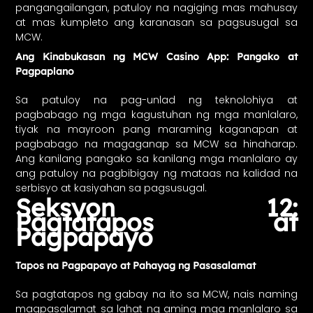
pangangailangan, patuloy na nagiging mas mahusay
at mas kumpleto ang karanasan sa pagsusugal sa
MCW.
Ang Kinabukasan ng MCW Casino App: Pangako at
Pagpaplano
Sa patuloy na pag-unlad ng teknolohiya at
pagbabago ng mga kagustuhan ng mga manlalaro,
tiyak na mayroon pang maraming kaganapan at
pagbabago na magaganap sa MCW sa hinaharap.
Ang kanilang pangako sa kanilang mga manlalaro ay
ang patuloy na pagbibigay ng mataas na kalidad na
serbisyo at kasiyahan sa pagsusugal.
Seksyon 12:
Pagtatapos at
Pagpapayo
Tapos na Pagpapayo at Pahayag ng Pasasalamat
Sa pagtatapos ng gabay na ito sa MCW, nais naming
magpasalamat sa lahat ng aming mga manlalaro sa