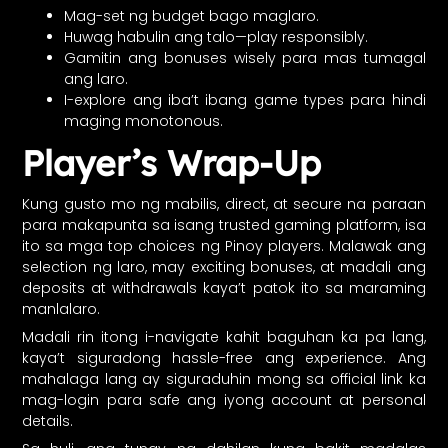
Mag-set ng budget bago maglaro.
Huwag habulin ang talo—play responsibly.
Gamitin ang bonuses wisely para mas tumagal
ang laro.
I-explore ang iba’t ibang game types para hindi
maging monotonous.
Player’s Wrap-Up
Kung gusto mo ng mabilis, direct, at secure na paraan
para makapunta sa isang trusted gaming platform, isa
ito sa mga top choices ng Pinoy players. Malawak ang
selection ng laro, may exciting bonuses, at madali ang
deposits at withdrawals kaya’t patok ito sa maraming
manlalaro.
Madali rin itong i-navigate kahit baguhan ka pa lang,
kaya’t siguradong hassle-free ang experience. Ang
mahalaga lang ay siguraduhin mong sa official link ka
mag-login para safe ang iyong account at personal
details.