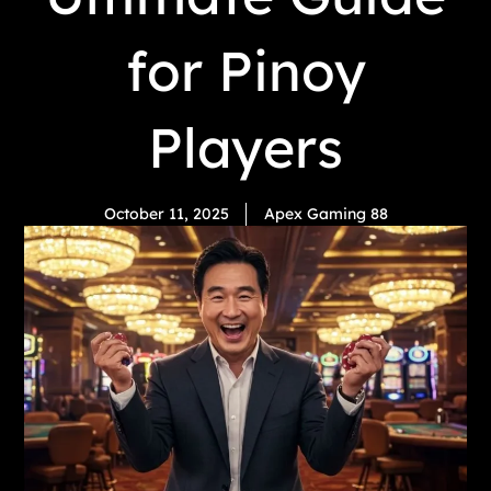
for Pinoy
Players
October 11, 2025
Apex Gaming 88