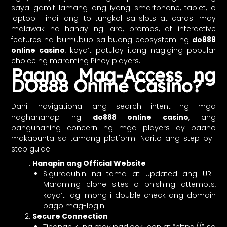
saya gamit lamang ang iyong smartphone, tablet, o
laptop. Hindi lang ito tungkol sa slots at cards—may
malawak na hanay ng laro, promos, at interactive
features na bumubuo sa buong ecosystem ng
do888
online casino
, kaya’t patuloy itong nagiging popular
choice ng maraming Pinoy players.
Paano Mag-Access ng
DO888 Online Casino?
Dahil navigational ang search intent ng mga
naghahanap ng
do888 online casino
, ang
pangunahing concern ng mga players ay paano
makapunta sa tamang platform. Narito ang step-by-
step guide:
Hanapin ang Official Website
Siguraduhin na tama at updated ang URL.
Maraming clone sites o phishing attempts,
kaya’t lagi mong i-double check ang domain
bago mag-login.
Secure Connection
Tingnan kung may padlock icon at “https://” sa