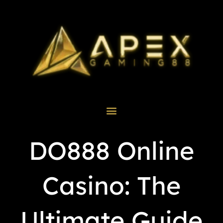
Skip
to
content
DO888 Online
Casino: The
Ultimate Guide