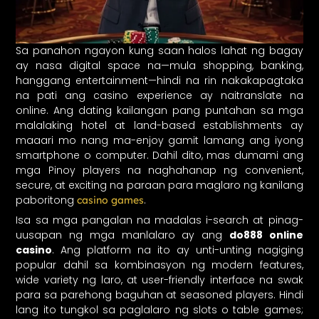
Sa panahon ngayon kung saan halos lahat ng bagay
ay nasa digital space na—mula shopping, banking,
hanggang entertainment—hindi na rin nakakapagtaka
na pati ang casino experience ay naitranslate na
online. Ang dating kailangan pang puntahan sa mga
malalaking hotel at land-based establishments ay
maaari mo nang ma-enjoy gamit lamang ang iyong
smartphone o computer. Dahil dito, mas dumami ang
mga Pinoy players na naghahanap ng convenient,
secure, at exciting na paraan para maglaro ng kanilang
paboritong
.
casino games
Isa sa mga pangalan na madalas i-search at pinag-
uusapan ng mga manlalaro ay ang
do888 online
casino
. Ang platform na ito ay unti-unting nagiging
popular dahil sa kombinasyon ng modern features,
wide variety ng laro, at user-friendly interface na swak
para sa parehong baguhan at seasoned players. Hindi
lang ito tungkol sa paglalaro ng slots o table games;