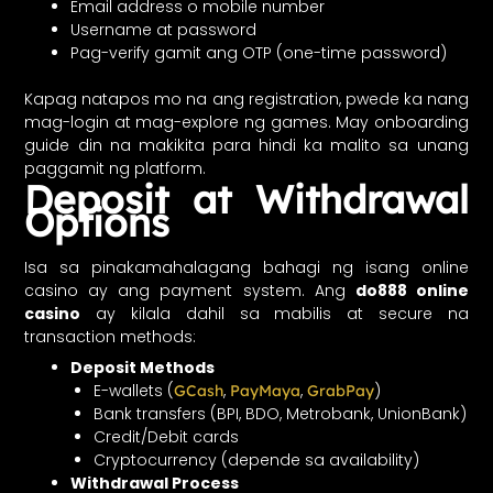
Email address o mobile number
Username at password
Pag-verify gamit ang OTP (one-time password)
Kapag natapos mo na ang registration, pwede ka nang
mag-login at mag-explore ng games. May onboarding
guide din na makikita para hindi ka malito sa unang
paggamit ng platform.
Deposit at Withdrawal
Options
Isa sa pinakamahalagang bahagi ng isang online
casino ay ang payment system. Ang
do888 online
casino
ay kilala dahil sa mabilis at secure na
transaction methods:
Deposit Methods
E-wallets (
,
,
)
GCash
PayMaya
GrabPay
Bank transfers (BPI, BDO, Metrobank, UnionBank)
Credit/Debit cards
Cryptocurrency (depende sa availability)
Withdrawal Process