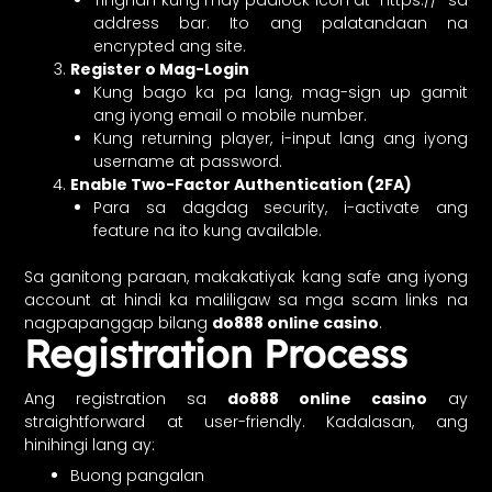
address bar. Ito ang palatandaan na
encrypted ang site.
Register o Mag-Login
Kung bago ka pa lang, mag-sign up gamit
ang iyong email o mobile number.
Kung returning player, i-input lang ang iyong
username at password.
Enable Two-Factor Authentication (2FA)
Para sa dagdag security, i-activate ang
feature na ito kung available.
Sa ganitong paraan, makakatiyak kang safe ang iyong
account at hindi ka maliligaw sa mga scam links na
nagpapanggap bilang
do888 online casino
.
Registration Process
Ang registration sa
do888 online casino
ay
straightforward at user-friendly. Kadalasan, ang
hinihingi lang ay:
Buong pangalan