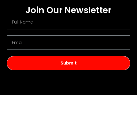
Join Our Newsletter
Full
Name
Email
Submit