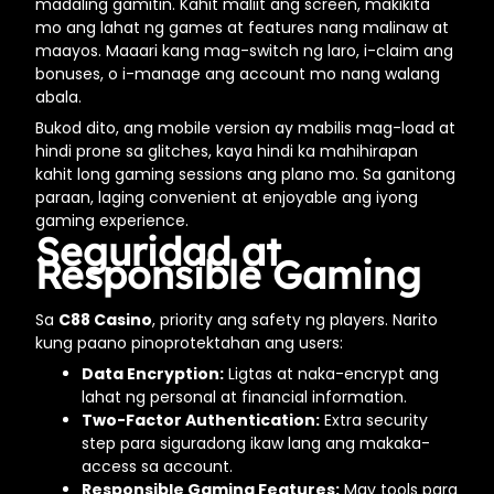
madaling gamitin. Kahit maliit ang screen, makikita
mo ang lahat ng games at features nang malinaw at
maayos. Maaari kang mag-switch ng laro, i-claim ang
bonuses, o i-manage ang account mo nang walang
abala.
Bukod dito, ang mobile version ay mabilis mag-load at
hindi prone sa glitches, kaya hindi ka mahihirapan
kahit long gaming sessions ang plano mo. Sa ganitong
paraan, laging convenient at enjoyable ang iyong
gaming experience.
Seguridad at
Responsible Gaming
Sa
C88 Casino
, priority ang safety ng players. Narito
kung paano pinoprotektahan ang users:
Data Encryption:
Ligtas at naka-encrypt ang
lahat ng personal at financial information.
Two-Factor Authentication:
Extra security
step para siguradong ikaw lang ang makaka-
access sa account.
Responsible Gaming Features:
May tools para