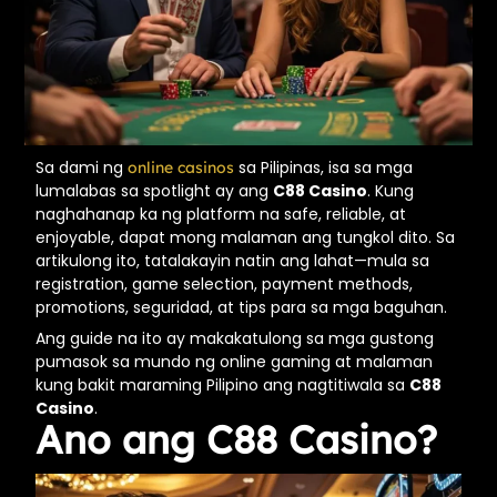
Sa dami ng
sa Pilipinas, isa sa mga
online casinos
lumalabas sa spotlight ay ang
C88 Casino
. Kung
naghahanap ka ng platform na safe, reliable, at
enjoyable, dapat mong malaman ang tungkol dito. Sa
artikulong ito, tatalakayin natin ang lahat—mula sa
registration, game selection, payment methods,
promotions, seguridad, at tips para sa mga baguhan.
Ang guide na ito ay makakatulong sa mga gustong
pumasok sa mundo ng online gaming at malaman
kung bakit maraming Pilipino ang nagtitiwala sa
C88
Casino
.
Ano ang C88 Casino?