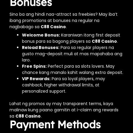
Bonuses
Sino ba ang hindi naa-attract sa freebies? May iba’t
ibang promotions at bonuses na regular na
nagbabago sa
C88 Casino
.
Welcome Bonus:
Karaniwan itong first deposit
bonus para sa bagong players sa
C88 Casino
.
Reload Bonuses:
Para sa regular players na
gusto mag-deposit muli at mas mapahaba ang
laro.
Free Spins:
Perfect para sa slots lovers. May
chance kang manalo kahit walang extra deposit.
VIP Rewards:
Para sa loyal players, may
cashback, higher withdrawal limits, at
personalized support.
Lahat ng promos ay may transparent terms, kaya
malinaw kung paano gamitin at i-claim ang rewards
sa
C88 Casino
.
Payment Methods