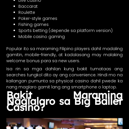
Live casino
Baccarat
Roulette
Poker-style games
Fishing games
Sports betting (depende sa platform version)
Mobile casino gaming
Popular ito sa maraming Filipino players dahil madaling
gamitin, mobile-friendly, at kadalasang may malaking
welcome bonus para sa new users.
Isa rin sa mga dahilan kung bakit tumataas ang
searches tungkol dito ay ang convenience. Hindi mo na
kailangan pumunta sa physical casino dahil pwede ka
nang maglaro gamit lang ang smartphone o laptop.
Bakit Maraming
Naglalaro sa Big Baller
Casino?