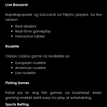
Live Baccarat
Napakapopular ng baccarat sa Filipino players. Sa live
version:
Real dealers
Real-time gameplay
Interactive tables
Roulette
Classic casino game na available sa:
European roulette
American roulette
Live roulette
Fishing Games
Patok pa rin ang fish games sa Southeast Asian
gaming market dahil easy-to-play at entertaining.
Sports Betting