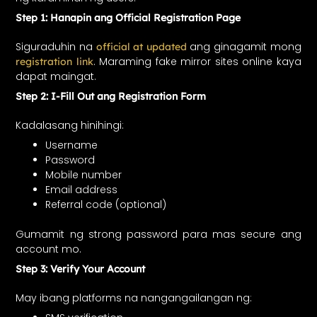
Step 1: Hanapin ang Official Registration Page
Siguraduhin na
ang ginagamit mong
official at updated
. Maraming fake mirror sites online kaya
registration link
dapat maingat.
Step 2: I-Fill Out ang Registration Form
Kadalasang hinihingi:
Username
Password
Mobile number
Email address
Referral code (optional)
Gumamit ng strong password para mas secure ang
account mo.
Step 3: Verify Your Account
May ibang platforms na nangangailangan ng: