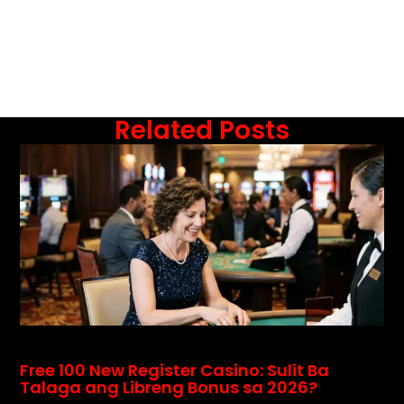
Related Posts
Free 100 New Register Casino: Sulit Ba
Talaga ang Libreng Bonus sa 2026?