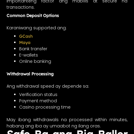
Importanteng factor ang mabilis at secure na
transactions.
Common Deposit Options
Karaniwang supported ang:
GCash
Maya
Bank transfer
E-wallets
Online banking
Withdrawal Processing
Ang withdrawal speed ay depende sa:
Verification status
Payment method
Casino processing time
May ibang withdrawals na processed within minutes,
habang ang iba ay umaabot ng ilang oras.