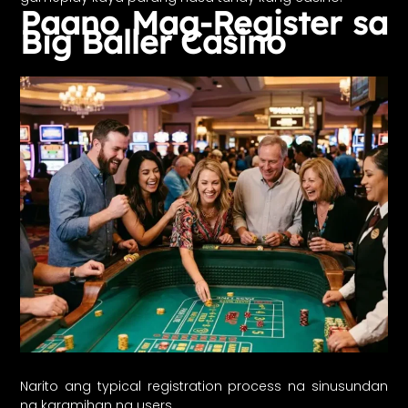
Paano Mag-Register sa
Big Baller Casino
Narito ang typical registration process na sinusundan
ng karamihan ng users.