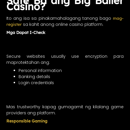
Safe Ba ang Big Baller
Casino?
Ito ang isa sa pinakamahalagang tanong bago
mag-
sa kahit anong online casino platform.
register
Mga Dapat I-Check
SSL Security
Secure websites usually use encryption para
maprotektahan ang:
Personal information
Banking details
Login credentials
Fair Gaming Providers
Mas trustworthy kapag gumagamit ng kilalang game
providers ang platform.
Responsible Gaming
Features