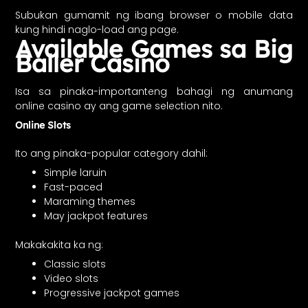
Subukan gumamit ng ibang browser o mobile data
kung hindi naglo-load ang page.
Available Games sa Big
Baller Casino
Isa sa pinaka-importanteng bahagi ng anumang
online casino ay ang game selection nito.
Online Slots
Ito ang pinaka-popular category dahil:
Simple laruin
Fast-paced
Maraming themes
May jackpot features
Makakakita ka ng:
Classic slots
Video slots
Progressive jackpot games