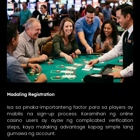
Madaling Registration
Isa sa pinaka-importanteng factor para sa players ay
mabilis na sign-up process. Karamihan ng online
casino users ay ayaw ng complicated verification
steps, kaya malaking advantage kapag simple lang
gumawa ng account.