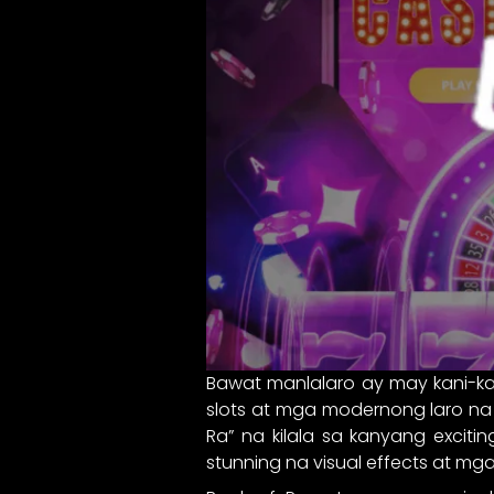
Bawat manlalaro ay may kani-kan
slots at mga modernong laro na
Ra” na kilala sa kanyang excit
stunning na visual effects at