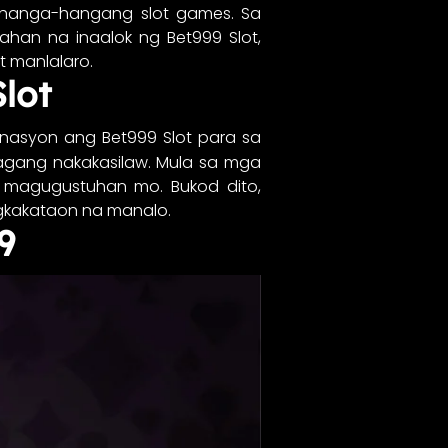
kahanga-hangang slot games. Sa
yahan na inaalok ng Bet999 Slot,
 manlalaro.
lot
inasyon ang Bet999 Slot para sa
agang nakakasilaw. Mula sa mga
a magugustuhan mo. Bukod dito,
gkakataon na manalo.
9