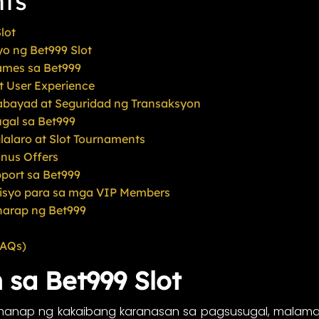
nts
lot
o ng Bet999 Slot
ames sa Bet999
t User Experience
babayad at Seguridad ng Transaksyon
gal sa Bet999
alaro at Slot Tournaments
nus Offers
port sa Bet999
pisyo para sa mga VIP Members
harap ng Bet999
FAQs)
 sa Bet999 Slot
hanap ng kakaibang karanasan sa pagsusugal, malaman