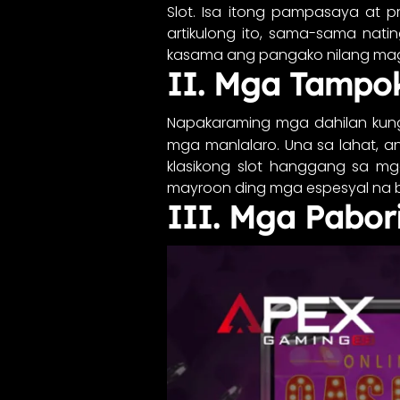
Slot. Isa itong pampasaya at 
artikulong ito, sama-sama natin
kasama ang pangako nilang mag
II. Mga Tampok
Napakaraming mga dahilan kung 
mga manlalaro. Una sa lahat, a
klasikong slot hanggang sa mg
mayroon ding mga espesyal na 
III. Mga Pabor