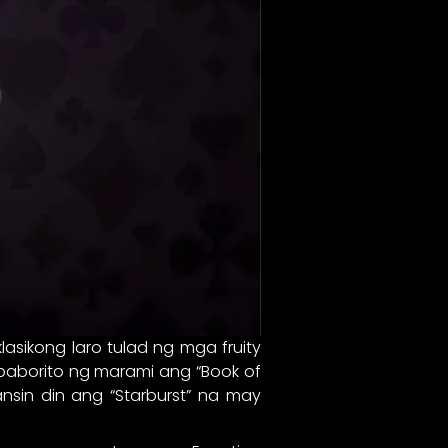
asikong laro tulad ng mga fruity
paborito ng marami ang “Book of
nsin din ang “Starburst” na may