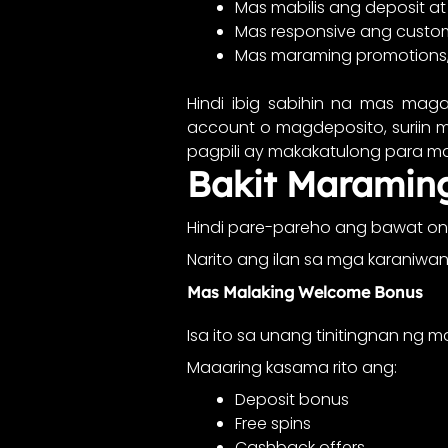
Mas mabilis ang deposit at
Mas responsive ang custom
Mas maraming promotions, 
Hindi ibig sabihin na mas ma
account o magdeposito, suriin 
pagpili ay makakatulong para ma
Bakit Maramin
Hindi pare-pareho ang bawat onl
Narito ang ilan sa mga karaniwan
Mas Malaking Welcome Bonus
Isa ito sa unang tinitingnan ng 
Maaaring kasama rito ang:
Deposit bonus
Free spins
Cashback offers