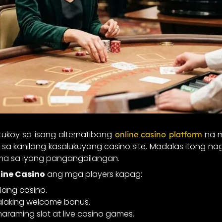
ukoy sa isang alternatibong
na m
online casino platform
 sa kanilang kasalukuyang casino site. Madalas itong n
ma sa iyong pangangailangan.
ine Casino
ang mga players kapag:
ilang casino.
alaking welcome bonus.
raming slot at live casino games.