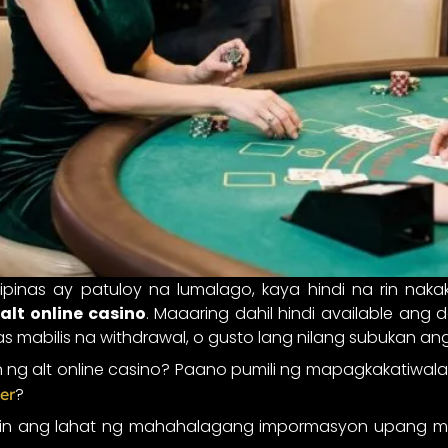
ilipinas ay patuloy na lumalago, kaya hindi na rin na
g
alt online casino
. Maaaring dahil hindi available ang 
s mabilis na withdrawal, o gusto lang nilang subukan an
n ng alt online casino? Paano pumili ng mapagkakatiwa
?
ter
natin ang lahat ng mahahalagang impormasyon upang