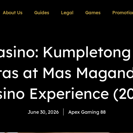
About Us
Guides
Legal
Games
Promotio
Casino: Kumpleton
tas at Mas Magan
ino Experience (2
June 30, 2026
Apex Gaming 88