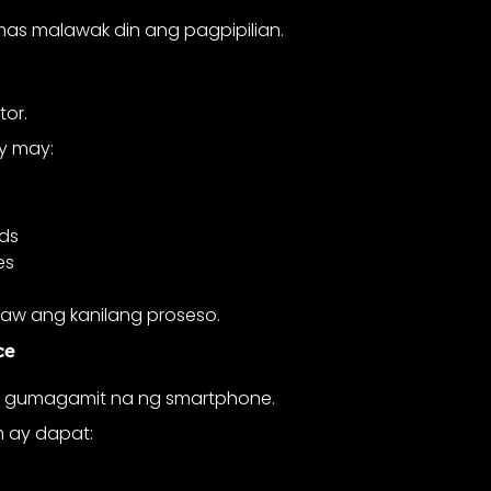
as malawak din ang pagpipilian.
tor.
y may:
ds
es
naw ang kanilang proseso.
ce
y gumagamit na ng smartphone.
 ay dapat: