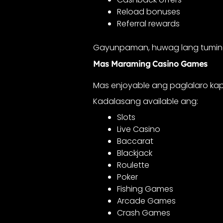
Reload bonuses
Referral rewards
Gayunpaman, huwag lang tumingin
Mas Maraming Casino Games
Mas enjoyable ang paglalaro ka
Kadalasang available ang:
Slots
Live Casino
Baccarat
Blackjack
Roulette
Poker
Fishing Games
Arcade Games
Crash Games