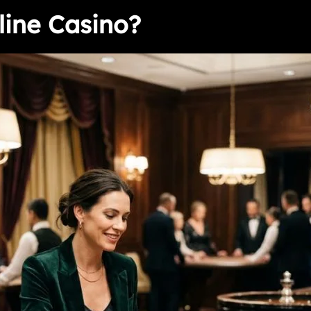
line Casino?