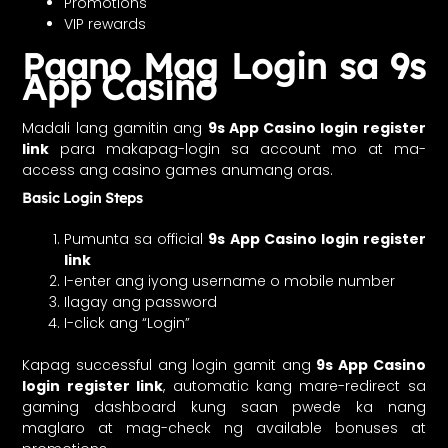
Promotions
VIP rewards
Paano Mag Login sa 9s
App Casino
Madali lang gamitin ang
9s App Casino login register
link
para makapag-login sa account mo at ma-
access ang casino games anumang oras.
Basic Login Steps
Pumunta sa official
9s App Casino login register
link
I-enter ang iyong username o mobile number
Ilagay ang password
I-click ang “Login”
Kapag successful ang login gamit ang
9s App Casino
login register link
, automatic kang mare-redirect sa
gaming dashboard kung saan pwede ka nang
maglaro at mag-check ng available bonuses at