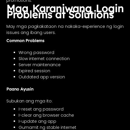
promotions.
Mga Karaniwang Login
Problems at Solutions
May mga pagkakataon na nakaka-experience ng login
issues ang ibang users.
Common Problems
Wrong password
Slow internet connection
Server maintenance
Expired session
Outdated app version
Paano Ayusin
Subukan ang mga ito:
I-reset ang password
I-clear ang browser cache
I-update ang app
Gumamit ng stable internet