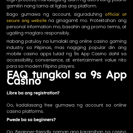
gamitin nang tama at ligtas ang platform.
Bago gumawa ng account, siguraduhing
official at
na ginagamit mo. Protektahan ang
secure ang website
personal information mo, basahin ang promo terms, at
ugaliing maglaro responsibly.
Habang patuloy na lumalaki ang online casino gaming
industry sa Pilipinas, mas nagiging popular din ang
mobile casino apps tulad ng 9s App Casino dahil sa
accessibility, convenience, at entertainment value nito
para sa modern Filipino players.
FAQ tungkol sa 9s App
Casino
Libre ba ang registration?
Oo, kadalasang free gumawa ng account sa online
casino platforms.
Pwede ba sa beginners?
Oo. Beginner-friendly naman ang karamihan ng casino