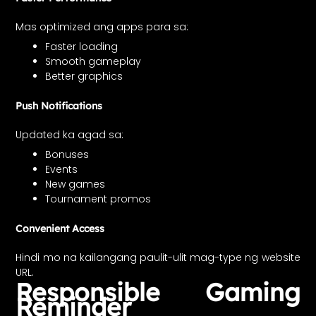
Mas optimized ang apps para sa:
Faster loading
Smooth gameplay
Better graphics
Push Notifications
Updated ka agad sa:
Bonuses
Events
New games
Tournament promos
Convenient Access
Hindi mo na kailangang paulit-ulit mag-type ng website
URL.
Responsible Gaming
Reminder