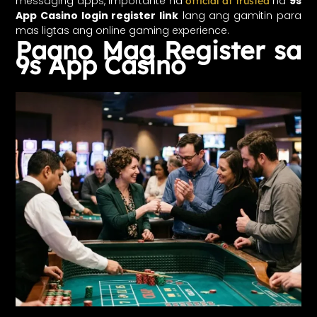
messaging apps, importante na
na
9s
official at trusted
App Casino login register link
lang ang gamitin para
mas ligtas ang online gaming experience.
Paano Mag Register sa
9s App Casino