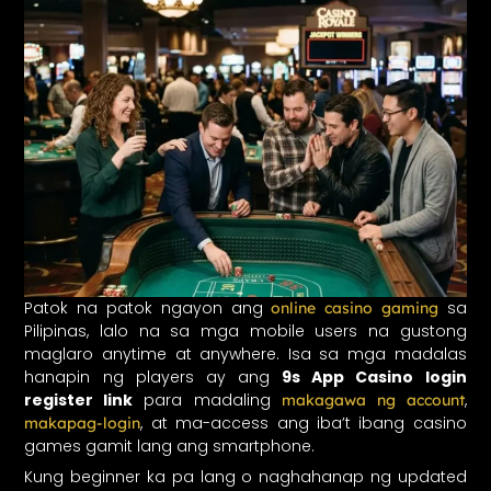
Patok na patok ngayon ang
sa
online casino gaming
Pilipinas, lalo na sa mga mobile users na gustong
maglaro anytime at anywhere. Isa sa mga madalas
hanapin ng players ay ang
9s App Casino login
register link
para madaling
,
makagawa ng account
, at ma-access ang iba’t ibang casino
makapag-login
games gamit lang ang smartphone.
Kung beginner ka pa lang o naghahanap ng updated