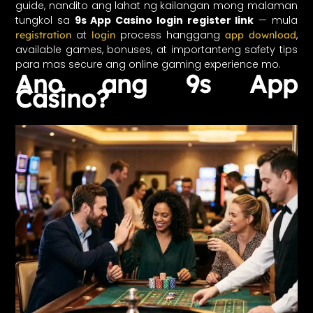
guide, nandito ang lahat ng kailangan mong malaman
tungkol sa
9s App Casino login register link
— mula
at
process hanggang
,
registration
login
app download
available games, bonuses, at importanteng safety tips
para mas secure ang online gaming experience mo.
Ano ang 9s App
Casino?