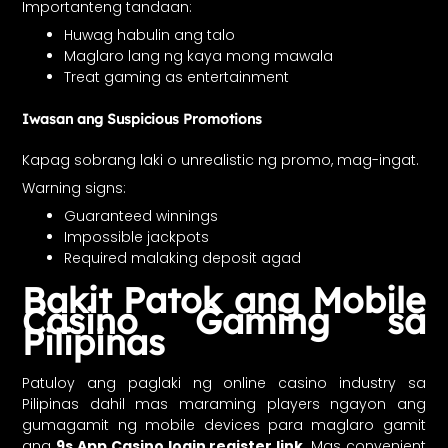
Importanteng tandaan:
Huwag habulin ang talo
Maglaro lang ng kaya mong mawala
Treat gaming as entertainment
Iwasan ang Suspicious Promotions
Kapag sobrang laki o unrealistic ng promo, mag-ingat.
Warning signs:
Guaranteed winnings
Impossible jackpots
Required malaking deposit agad
Bakit Patok ang Mobile
Casino Gaming sa
Pilipinas
Patuloy ang paglaki ng online casino industry sa
Pilipinas dahil mas maraming players ngayon ang
gumagamit ng mobile devices para maglaro gamit
ang
9s App Casino login register link
. Mas convenient