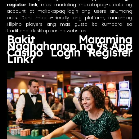
register link
, mas madaling makakapag-create ng
account at makakapag-login ang users anumang
oras. Dahil mobile-friendly ang platform, maraming
Filipino players ang mas gusto ito kumpara sa
traditional desktop casino websites.
Bakit Maraming
Naghahanap ng 9s App
Casino Login Register
Link?