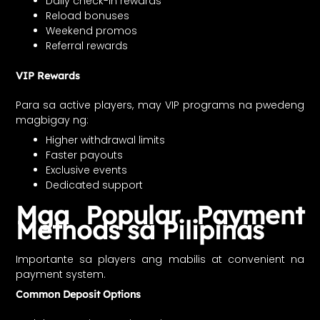
Daily check-in rewards
Reload bonuses
Weekend promos
Referral rewards
VIP Rewards
Para sa active players, may VIP programs na pwedeng
magbigay ng:
Higher withdrawal limits
Faster payouts
Exclusive events
Dedicated support
Mga Popular Payment
Methods sa Pilipinas
Importante sa players ang mabilis at convenient na
payment system.
Common Deposit Options